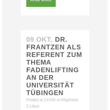
READ MORE
09 OKT.
DR.
FRANTZEN ALS
REFERENT ZUM
THEMA
FADENLIFTING
AN DER
UNIVERSITÄT
TÜBINGEN
Posted at 13:03h
in
Allgemein
2
Likes